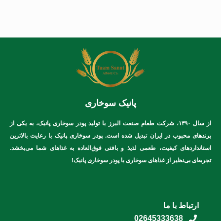
نقد و بررسی‌ها
هنوز بررسی‌ای ثبت نشده است.
اولین کسی باشید که دیدگاهی می نویسد
“محصول نمونه”
نشانی ایمیل شما منتشر نخواهد شد.
بخش‌های موردنیاز
علامت‌گذاری شده‌اند
*
امتیاز شما
*
پانیک سوخاری
از سال ۱۳۹۰، شرکت طعام صنعت البرز با تولید پودر سوخاری پانیک، به یکی از
۱ از ۵ ستاره
۲ از ۵ ستاره
۳ از ۵ ستاره
۴ از ۵ ستاره
۵ از ۵ ستاره
برندهای محبوب در ایران تبدیل شده است. پودر سوخاری پانیک با رعایت بالاترین
استانداردهای کیفیت، طعمی لذیذ و بافتی فوق‌العاده به غذاهای شما می‌بخشد.
تجربه‌ای بی‌نظیر از غذاهای سوخاری با پودر سوخاری پانیک!
ارتباط با ما
02645333638