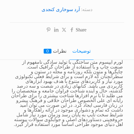
دسته:
آرد سوخاری کنجدی
Share
توضیحات
نظرات
0
لورم ایپسوم متن ساختگی با تولید سادگی نامفهوم از
صنعت چاپ و با استفاده از طراحان گرافیک است.
چاپگرها و متون بلکه روزنامه و مجله در ستون و
سطرآنچنان که لازم است و برای شرایط فعلی تکنولوژی
مورد نیاز و کاربردهای متنوع با هدف بهبود ابزارهای
کاربردی می باشد. کتابهای زیادی در شصت و سه درصد
گذشته، حال و آینده شناخت فراوان جامعه و متخصصان را
می طلبد تا با نرم افزارها شناخت بیشتری را برای طراحان
رایانه ای علی الخصوص طراحان خلاقی و فرهنگ پیشرو
در زبان فارسی ایجاد کرد. در این صورت می توان امید
داشت که تمام و دشواری موجود در ارائه راهکارها و
شرایط سخت تایپ به پایان رسد وزمان مورد نیاز شامل
حروفچینی دستاوردهای اصلی و جوابگوی سوالات پیوسته
اهل دنیای موجود طراحی اساسا مورد استفاده قرار گیرد.